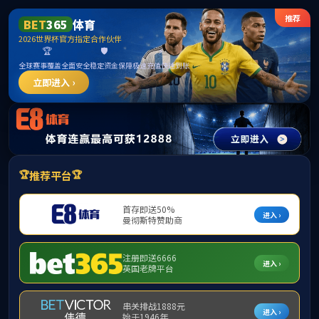
******
BETWAY·必威(西汉姆联)官
方网站-West Ham United
当前位置：
首页
交流合作
项目合作
项目合作
广西民族文化保护与传承研究中心联合推动中泰学术合作
2025-09-09 17:52
共1条
首页
上页
下页
尾页
第
/1页
跳转